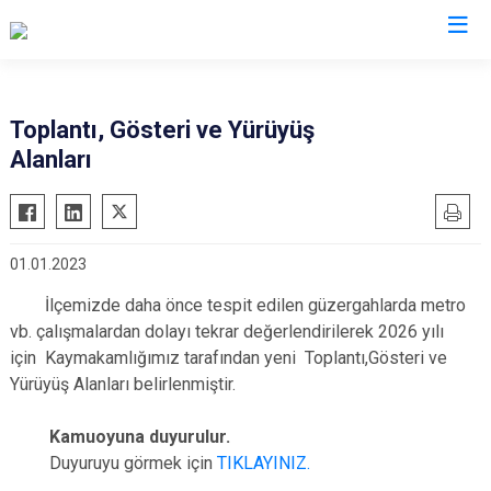
Kocaeli
Toplantı, Gösteri ve Yürüyüş
Alanları
Gebze
Başiskele
Gölcük
Darıca
Kandıra
Çayırova
01.01.2023
Karamürsel
Dilovası
İlçemizde daha önce tespit edilen güzergahlarda metro
Körfez
İzmit
vb. çalışmalardan dolayı tekrar değerlendirilerek 2026 yılı
Derince
Kartepe
için Kaymakamlığımız tarafından yeni Toplantı,Gösteri ve
Yürüyüş Alanları belirlenmiştir.
Kamuoyuna duyurulur.
Duyuruyu görmek için
TIKLAYINIZ.